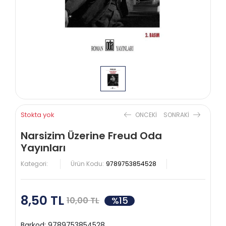
Stokta yok
ONCEKI
SONRAKI
Narsizim Üzerine Freud Oda
Yayınları
Kategori:
Ürün Kodu:
9789753854528
8,50 TL
%15
10,00 TL
Barkod:
9789753854528