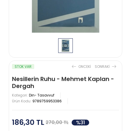
STOK VAR
ONCEKI
SONRAKI
Nesillerin Ruhu - Mehmet Kaplan -
Dergah
Kategori:
Din- Tasavvuf
Ürün Kodu:
9789759953386
186,30 TL
%31
270,00 TL