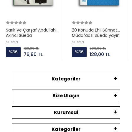
Sarık Ve Çarşaf Abdullah
20 Konuda Ehli Sünnet
Akıncı Süeda
Müdafaası Süeda yayın
Süeda
Süeda
120,00 TL
200,00 TL
%36
%36
76,80 TL
128,00 TL
Kategoriler
Bize Ulaşın
Kurumsal
Kategoriler