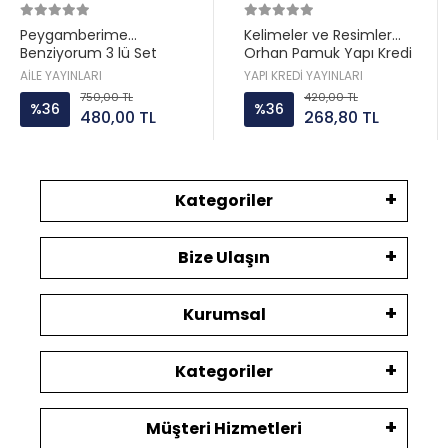
Peygamberime
Kelimeler ve Resimler
Benziyorum 3 lü Set
Orhan Pamuk Yapı Kredi
Hatice Kübra Tongar Aile
AİLE YAYINLARI
YAPI KREDİ YAYINLARI
Yayın
750,00 TL
420,00 TL
%36
%36
480,00 TL
268,80 TL
Kategoriler
Bize Ulaşın
Kurumsal
Kategoriler
Müşteri Hizmetleri