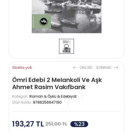
Stokta yok
ONCEKI
SONRAKI
Ömri Edebi 2 Melankoli Ve Aşk
Ahmet Rasim Vakıfbank
Kategori:
Roman & Öykü & Edebiyat
Ürün Kodu:
9786256647190
193,27 TL
%23
251,00 TL