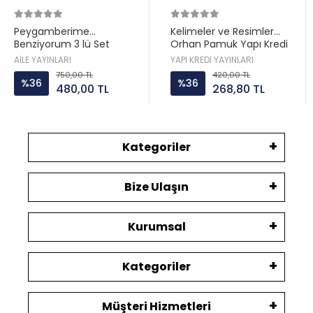
Peygamberime
Kelimeler ve Resimler
Benziyorum 3 lü Set
Orhan Pamuk Yapı Kredi
Hatice Kübra Tongar Aile
AİLE YAYINLARI
YAPI KREDİ YAYINLARI
Yayın
750,00 TL
420,00 TL
%36
%36
480,00 TL
268,80 TL
Kategoriler
Bize Ulaşın
Kurumsal
Kategoriler
Müşteri Hizmetleri