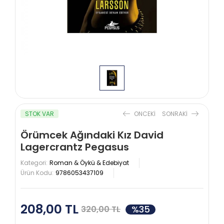
STOK VAR
ONCEKI
SONRAKI
Örümcek Ağındaki Kız David
Lagercrantz Pegasus
Kategori:
Roman & Öykü & Edebiyat
Ürün Kodu:
9786053437109
208,00 TL
%35
320,00 TL