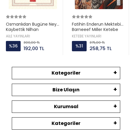
Osmanlıdan Bugüne Neyi
Fatihin Enderun Mektebi
Kaybettik Nilhan
Barneeef Mıller Ketebe
Osmanoğlu Aile yayın
AİLE YAYINLARI
KETEBE YAYINLARI
300,00 TL
375,00 TL
%36
%31
192,00 TL
258,75 TL
Kategoriler
Bize Ulaşın
Kurumsal
Kategoriler