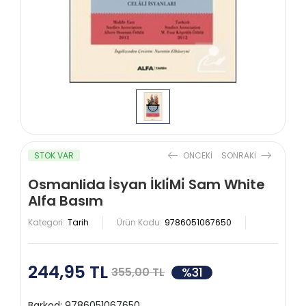
STOK VAR
ONCEKI
SONRAKI
Osmanlida İsyan İkli̇Mi̇ Sam White
Alfa Basım
Kategori:
Tarih
Ürün Kodu:
9786051067650
244,95 TL
%31
355,00 TL
Barkod:
9786051067650