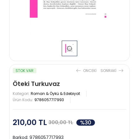
STOK VAR
ONCEKI
SONRAKI
Öteki Turkuvaz
Kategori:
Roman & Öykü & Edebiyat
Ürün Kodu:
9786057717993
210,00 TL
%30
300,00 TL
Barkod:
9786057717993