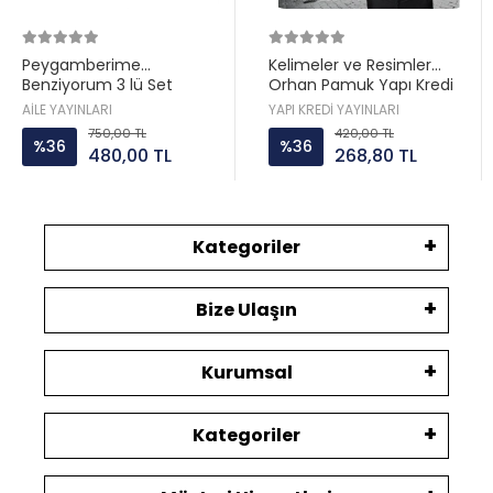
Peygamberime
Kelimeler ve Resimler
Benziyorum 3 lü Set
Orhan Pamuk Yapı Kredi
Hatice Kübra Tongar Aile
AİLE YAYINLARI
YAPI KREDİ YAYINLARI
Yayın
750,00 TL
420,00 TL
%36
%36
480,00 TL
268,80 TL
Kategoriler
Bize Ulaşın
Kurumsal
Kategoriler