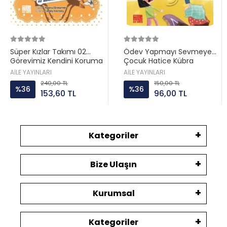
Süper Kızlar Takımı 02
Ödev Yapmayı Sevmeyen
Görevimiz Kendini Koruma
Çocuk Hatice Kübra
Aile ayın
Tongar Aile yayın
AİLE YAYINLARI
AİLE YAYINLARI
240,00 TL
150,00 TL
%36
%36
153,60 TL
96,00 TL
Kategoriler
Bize Ulaşın
Kurumsal
Kategoriler