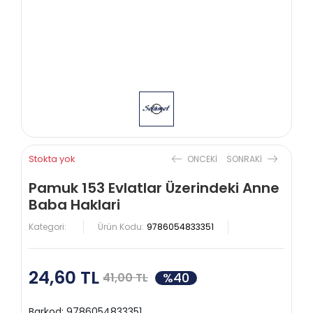
Stokta yok
ONCEKI
SONRAKI
Pamuk 153 Evlatlar Üzerindeki Anne
Baba Haklari
Kategori:
Ürün Kodu:
9786054833351
24,60 TL
%40
41,00 TL
Barkod:
9786054833351