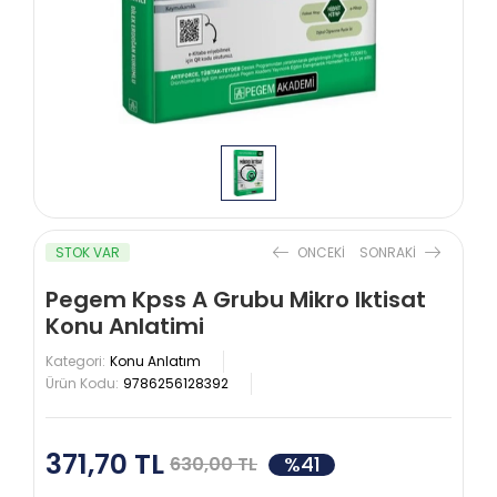
STOK VAR
ONCEKI
SONRAKI
Pegem Kpss A Grubu Mikro Iktisat
Konu Anlatimi
Kategori:
Konu Anlatım
Ürün Kodu:
9786256128392
371,70 TL
%41
630,00 TL