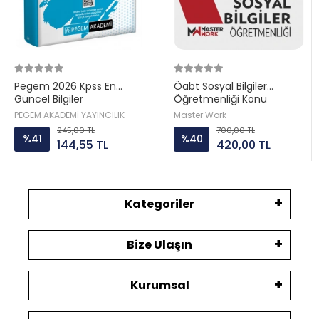
Pegem 2026 Kpss En
Öabt Sosyal Bilgiler
Güncel Bilgiler
Öğretmenliği Konu
Anlatımı Masterwork
PEGEM AKADEMİ YAYINCILIK
Master Work
245,00 TL
700,00 TL
%41
%40
144,55 TL
420,00 TL
Kategoriler
Bize Ulaşın
Kurumsal