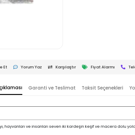
e Et
Yorum Yaz
Karşılaştır
Fiyat Alarmı
Tel
çıklaması
Garanti ve Teslimat
Taksit Seçenekleri
Yo
yı, hayvanları ve insanları seven iki kardeşin keşif ve macera dolu yolc