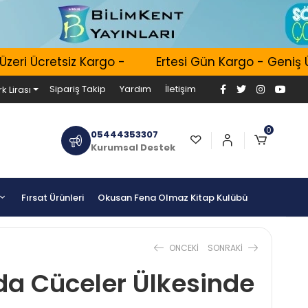
ri Ücretsiz Kargo -
Ertesi Gün Kargo - Geniş Ürü
Sipariş Takip
Yardım
İletişim
k Lirası
0
05444353307
Kurumsal Destek
Fırsat Ürünleri
Okusan Fena Olmaz Kitap Kulübü
ONCEKI
SONRAKI
rda Cüceler Ülkesinde