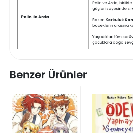
Pelin ve Arda; birlikt
güçleri sayesinde sı
Pelin ile Arda
Bazen
Korkuluk Sa
böceklerin arasına kar
Yaşadıkları tüm serüv
çocuklara doğa sevgi
Benzer Ürünler