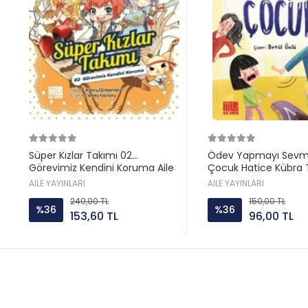
Süper Kızlar Takımı 02
Ödev Yapmayı Sev
Görevimiz Kendini Koruma Aile
Çocuk Hatice Kübra 
ayın
Aile yayın
AİLE YAYINLARI
AİLE YAYINLARI
240,00 TL
150,00 TL
%36
%36
153,60 TL
96,00 TL