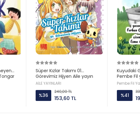
meyen
Süper Kızlar Takımı 01
Kuyudaki 
Tongar
Görevimiz Hijyen Aile yayın
Pembe Fil 
AİLE YAYINLARI
Pembe Fil Y
240,00 TL
33
%36
%41
153,60 TL
1