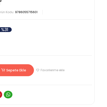
r
rün Kodu:
9786055715601
%31
Sepete Ekle
Favorilerime ekle