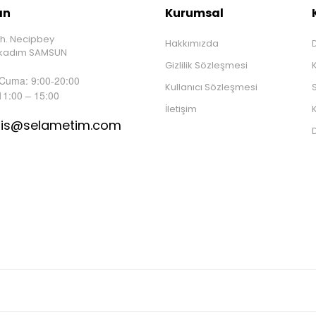
ın
Kurumsal
h. Necipbey
Hakkımızda
D
İlkadım SAMSUN
Gizlilik Sözleşmesi
 Cuma: 9:00-20:00
Kullanıcı Sözleşmesi
S
11:00 – 15:00
İletişim
K
tis@selametim.com
D