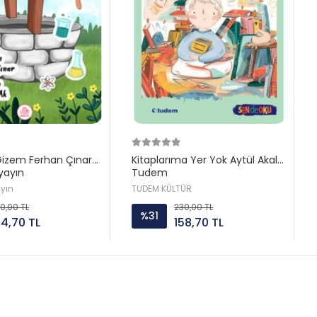
Gizem Ferhan Çınar
Kitaplarıma Yer Yok Aytül Akal
yayın
Tudem
ayın
TUDEM KÜLTÜR
0,00 TL
230,00 TL
%31
94,70 TL
158,70 TL