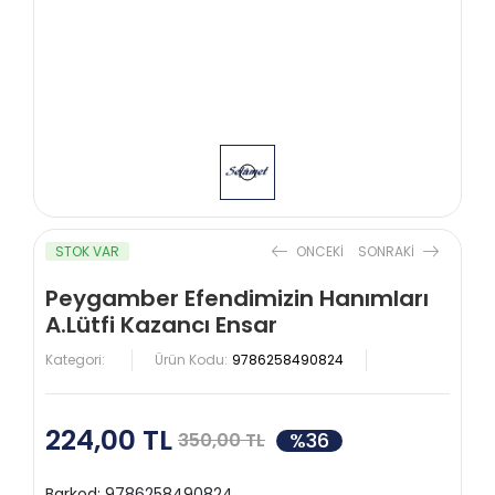
STOK VAR
ONCEKI
SONRAKI
Peygamber Efendimizin Hanımları
A.Lütfi Kazancı Ensar
Kategori:
Ürün Kodu:
9786258490824
224,00 TL
%36
350,00 TL
Barkod:
9786258490824