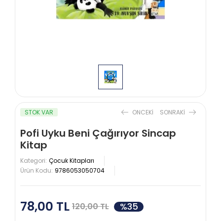
STOK VAR
ONCEKI
SONRAKI
Pofi Uyku Beni Çağırıyor Sincap
Kitap
Kategori:
Çocuk Kitapları
Ürün Kodu:
9786053050704
78,00 TL
%35
120,00 TL