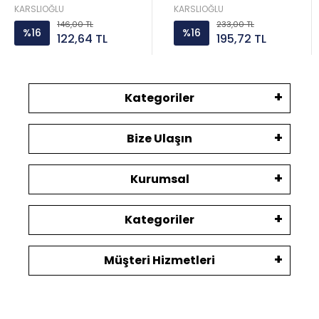
KARSLIOĞLU
KARSLIOĞLU
146,00 TL
233,00 TL
%16
%16
122,64 TL
195,72 TL
Kategoriler
Bize Ulaşın
Kurumsal
Kategoriler
Müşteri Hizmetleri