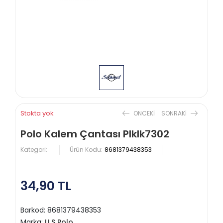
Stokta yok
ONCEKI
SONRAKI
Polo Kalem Çantası Plklk7302
Kategori:
Ürün Kodu:
8681379438353
34,90 TL
Barkod:
8681379438353
Marka:
U.S Polo