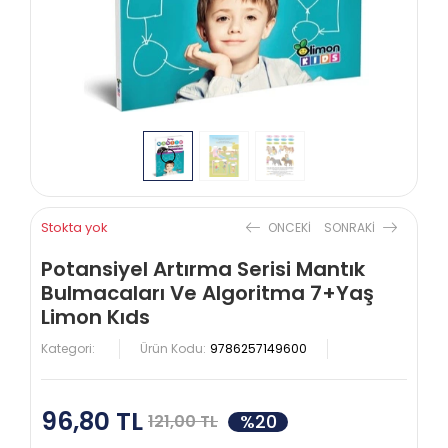
Stokta yok
ONCEKI
SONRAKI
Potansiyel Artırma Serisi Mantık
Bulmacaları Ve Algoritma 7+Yaş
Limon Kıds
Kategori:
Ürün Kodu:
9786257149600
96,80 TL
%20
121,00 TL