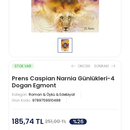
STOK VAR
ONCEKI
SONRAKI
Prens Caspian Narnia Günlükleri-4
Dogan Egmont
Kategori:
Roman & Öykü & Edebiyat
Ürün Kodu:
9789759910488
185,74 TL
%26
251,00 TL