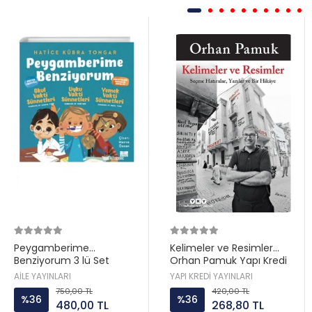
Peygamberime
Kelimeler ve Resimler
Benziyorum 3 lü Set
Orhan Pamuk Yapı Kredi
Hatice Kübra Tongar Aile
AİLE YAYINLARI
YAPI KREDİ YAYINLARI
Yayın
750,00 TL
420,00 TL
%36
%36
480,00 TL
268,80 TL