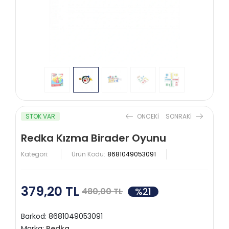
STOK VAR
ONCEKI
SONRAKI
Redka Kızma Birader Oyunu
Kategori:
Ürün Kodu:
8681049053091
379,20 TL
%21
480,00 TL
Barkod:
8681049053091
Marka:
Redka