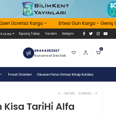
ri Ücretsiz Kargo -
Ertesi Gün Kargo - Geniş Ürü
Sipariş Takip
Yardım
İletişim
k Lirası
0
05444353307
Kurumsal Destek
Fırsat Ürünleri
Okusan Fena Olmaz Kitap Kulübü
ONCEKI
SONRAKI
Kisa Tari̇Hi̇ Alfa