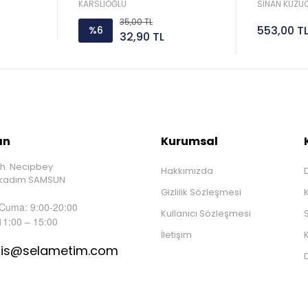
Sorar 
KARSLIOĞLU
SİNAN KUZUC
35,00 TL
553,00 T
%6
32,90 TL
ın
Kurumsal
h. Necipbey
Hakkımızda
D
İlkadım SAMSUN
Gizlilik Sözleşmesi
 Cuma: 9:00-20:00
Kullanıcı Sözleşmesi
S
11:00 – 15:00
İletişim
K
tis@selametim.com
D