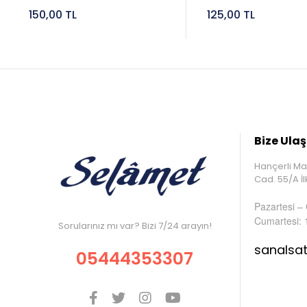
150,00 TL
125,00 TL
Bize Ulaş
Hançerli Ma
Cad. 55/A 
Pazartesi –
Cumartesi: 
Sorularınız mı var? Bizi 7/24 arayın!
sanalsa
05444353307