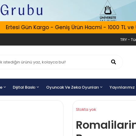
Ertesi Gün Kargo - Geniş Ürün Hacmi - 1000 TL ve Üze
TRY - Tür
ye
Dijital Baskı
Oyuncak Ve Zeka Oyunları
Yayınlarımız
Stokta yok
Romalilarin 