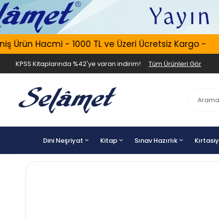
 Ürün Hacmi - 1000 TL ve Üzeri Ücretsiz Kargo -
KPSS Kitaplarında %42'ye varan indirim!
Tüm Ürünleri Gör
Dini Neşriyat
Kitap
Sınav Hazırlık
Kırtasi