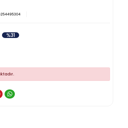
6254495304
%31
ktadır.