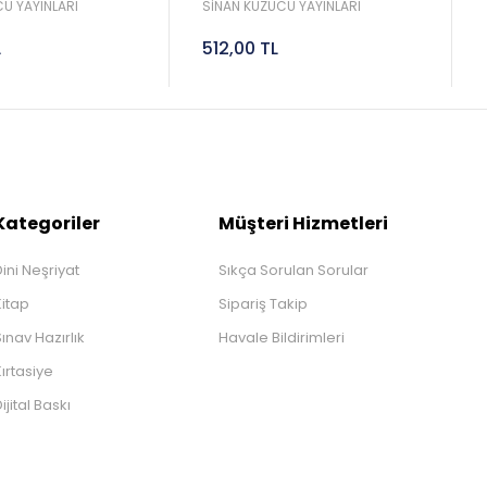
Sinan Kuzucu
2027 Lgs Sinan Kuzucu
U YAYINLARI
SİNAN KUZUCU YAYINLARI
L
512,00 TL
Kategoriler
Müşteri Hizmetleri
ini Neşriyat
Sıkça Sorulan Sorular
Kitap
Sipariş Takip
ınav Hazırlık
Havale Bildirimleri
ırtasiye
ijital Baskı