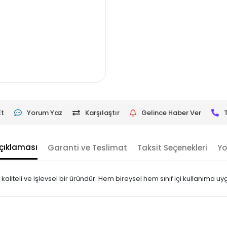
Et
Yorum Yaz
Karşılaştır
Gelince Haber Ver
çıklaması
Garanti ve Teslimat
Taksit Seçenekleri
Yo
 kaliteli ve işlevsel bir üründür. Hem bireysel hem sınıf içi kullanıma u