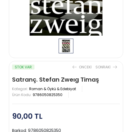
STOK VAR
ONCEKI
SONRAKI
Satranç. Stefan Zweıg Timaş
Kategori:
Roman & Öykü & Edebiyat
Ürün Kodu:
9786050825350
90,00 TL
Barkod:
9786050825350