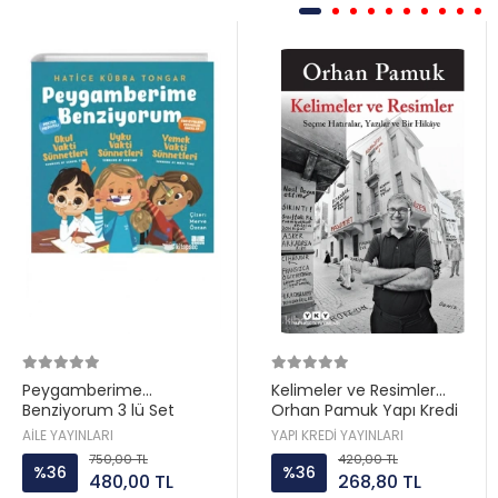
Peygamberime
Kelimeler ve Resimler
Benziyorum 3 lü Set
Orhan Pamuk Yapı Kredi
Hatice Kübra Tongar Aile
AİLE YAYINLARI
YAPI KREDİ YAYINLARI
Yayın
750,00 TL
420,00 TL
%36
%36
480,00 TL
268,80 TL