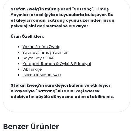
Stefan Zweig'in müthiş eseri "Satranç", Timaş
Yayınları aracılığıyla okuyucularla buluşuyor. Bu
etkileyici roman, satranç oyunu üzerinden insan
psikolojisini derinlemesine ele alıyor.
Ürün Özellikleri:
Yazar: Stefan Zweig
Yayınevi: Timaş Yayınları
Sayfa Sayısı: 144
Kategori: Roman & Öykü & Edebiyat
Dil: Türkçe
ISBN: 9786050815413
Stefan Zweig'in sürükleyici kalemi ve etkileyici
hikayesiyle "Satranç" kitabını keşfederek
edebiyatın büyülü dünyasına adım atabilirsiniz.
Benzer Ürünler