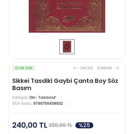
STOK VAR
ONCEKI
SONRAKI
Sikkei Tasdiki Gaybi Çanta Boy Söz
Basım
Kategori:
Din- Tasavvuf
Ürün Kodu:
9799756438632
240,00 TL
%25
320,00 TL