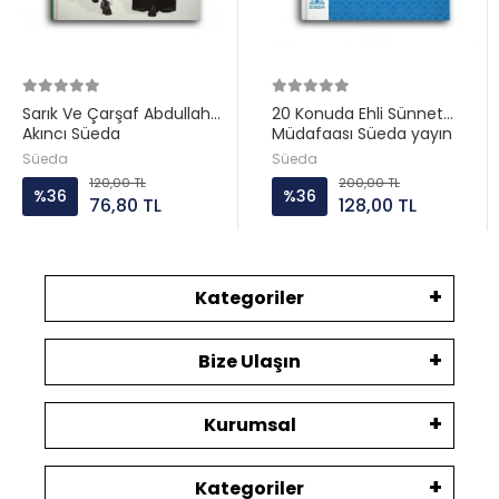
Sarık Ve Çarşaf Abdullah
20 Konuda Ehli Sünnet
Akıncı Süeda
Müdafaası Süeda yayın
Süeda
Süeda
120,00 TL
200,00 TL
%36
%36
76,80 TL
128,00 TL
Kategoriler
Bize Ulaşın
Kurumsal
Kategoriler