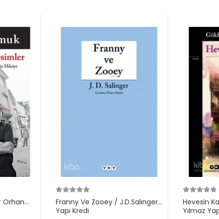
r Orhan
Franny Ve Zooey / J.D.Salınger
Hevesin K
Yapı Kredi
Yılmaz Yap