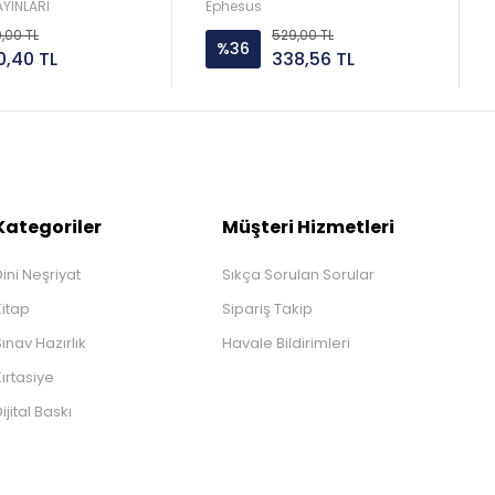
AYINLARI
Ephesus
0,00 TL
529,00 TL
%36
0,40 TL
338,56 TL
Kategoriler
Müşteri Hizmetleri
ini Neşriyat
Sıkça Sorulan Sorular
Kitap
Sipariş Takip
ınav Hazırlık
Havale Bildirimleri
ırtasiye
ijital Baskı