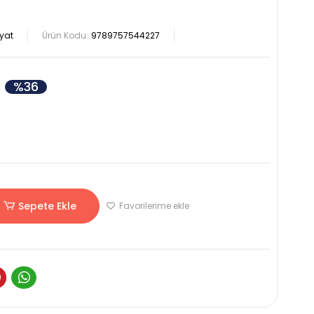
yat
Ürün Kodu:
9789757544227
%36
Sepete Ekle
Favorilerime ekle