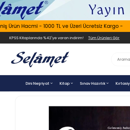
 Ürün Hacmi - 1000 TL ve Üzeri Ücretsiz Kargo -
KPSS Kitaplarında %42'ye varan indirim!
Tüm Ürünleri Gör
Dini Neşriyat
Kitap
Sınav Hazırlık
Kırtasi