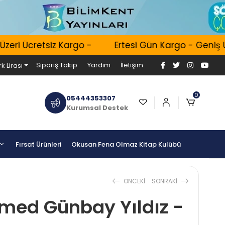
ri Ücretsiz Kargo -
Ertesi Gün Kargo - Geniş Ürü
Sipariş Takip
Yardım
İletişim
k Lirası
0
05444353307
Kurumsal Destek
Fırsat Ürünleri
Okusan Fena Olmaz Kitap Kulübü
ONCEKI
SONRAKI
med Günbay Yıldız -