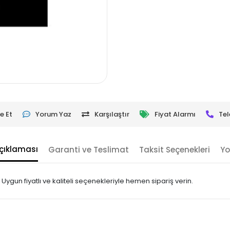
e Et
Yorum Yaz
Karşılaştır
Fiyat Alarmı
Tel
çıklaması
Garanti ve Teslimat
Taksit Seçenekleri
Yo
ygun fiyatlı ve kaliteli seçenekleriyle hemen sipariş verin.