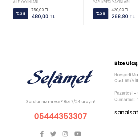
Yayın
AİLE YAYINLARI
YAPI KREDİ YAYINLARI
750,00 TL
420,00 TL
%36
%36
480,00 TL
268,80 TL
Bize Ulaş
Hançerli Ma
Cad. 55/A 
Pazartesi –
Cumartesi: 
Sorularınız mı var? Bizi 7/24 arayın!
sanalsa
05444353307