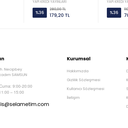
YAPI KREDİ YAYINLARI
YAPI KREDİ Y
280,00 TL
11
%36
%36
179,20 TL
7
ın
Kurumsal
h. Necipbey
Hakkımızda
D
İlkadım SAMSUN
Gizlilik Sözleşmesi
 Cuma: 9:00-20:00
Kullanıcı Sözleşmesi
S
11:00 – 15:00
İletişim
K
tis@selametim.com
D