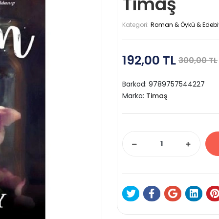
Timaş
Kategori:
Roman & Öykü & Edebi
192,00 TL
300,00 TL
Barkod:
9789757544227
Marka:
Timaş