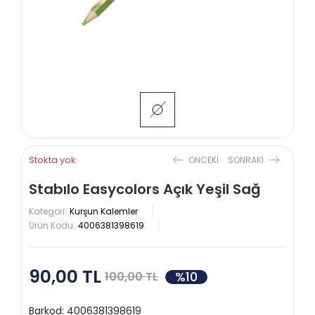
Stokta yok
ONCEKI
SONRAKI
Stabılo Easycolors Açık Yeşil Sağ
Kategori:
Kurşun Kalemler
Ürün Kodu:
4006381398619
90,00 TL
%10
100,00 TL
Barkod:
4006381398619