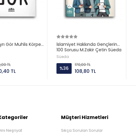
rı Gör Muhlis Körpe
İslamiyet Hakkında Gençlerin
100 Sorusu M.Zakir Çetin Süeda
yayın
Süeda
0,00 TL
170,00 TL
%36
0,40 TL
108,80 TL
Kategoriler
Müşteri Hizmetleri
ini Neşriyat
Sıkça Sorulan Sorular