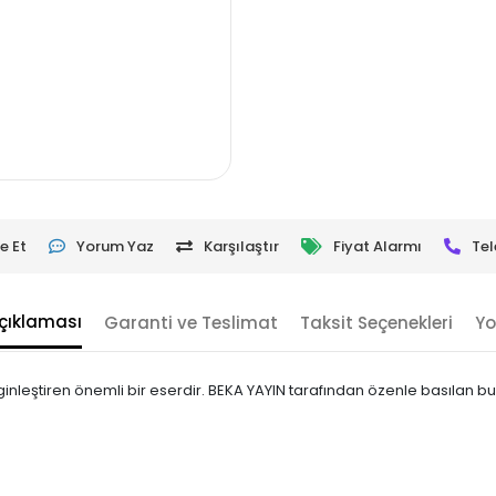
e Et
Yorum Yaz
Karşılaştır
Fiyat Alarmı
Tel
çıklaması
Garanti ve Teslimat
Taksit Seçenekleri
Yo
zenginleştiren önemli bir eserdir. BEKA YAYIN tarafından özenle basılan bu