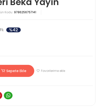
eri Beka Yayın
rün Kodu:
9786256757141
%42
TL
Sepete Ekle
Favorilerime ekle