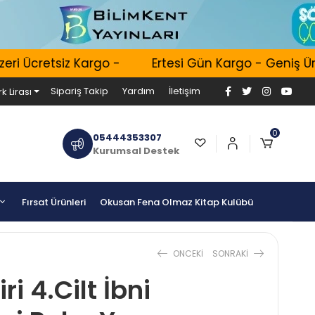
 Ücretsiz Kargo -
Ertesi Gün Kargo - Geniş Ürün 
Sipariş Takip
Yardım
İletişim
k Lirası
0
05444353307
Kurumsal Destek
Fırsat Ürünleri
Okusan Fena Olmaz Kitap Kulübü
ONCEKI
SONRAKI
ri 4.Cilt İbni