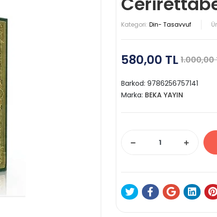
Cerirettab
Kategori:
Din- Tasavvuf
Ü
580,00 TL
1.000,00 
Barkod:
9786256757141
Marka:
BEKA YAYIN