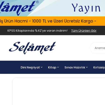
rün Hacmi - 1000 TL ve Üzeri Ücretsiz Kargo -
Er
KPSS Kitaplarında %42'ye varan indirim!
Tüm Ürünleri Gör
Dini Neşriyat
Kitap
Sınav Hazırlık
Kırtasi