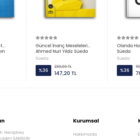
et
Güncel İnanç Meseleleri
Olanda Hay
yın
Ahmed Nuri Yıldız Süeda
Süeda
Süeda
Süeda
230,00 TL
11
%36
%36
147,20 TL
7
ın
Kurumsal
h. Necipbey
Hakkımızda
D
İlkadım SAMSUN