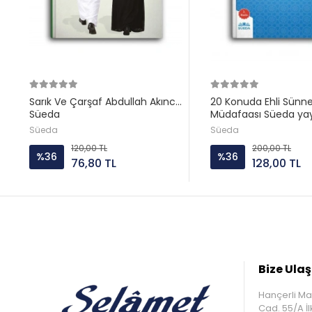
Sarık Ve Çarşaf Abdullah Akıncı
20 Konuda Ehli Sünn
Süeda
Müdafaası Süeda ya
Süeda
Süeda
120,00 TL
200,00 TL
%36
%36
76,80 TL
128,00 TL
Bize Ulaş
Hançerli Ma
Cad. 55/A 