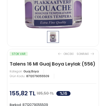
STOK VAR
ONCEKI
SONRAKI
Talens 16 Ml Guaj Boya Leylak (556)
Kategori:
Guaj Boya
Ürün Kodu:
8712079055509
155,82 TL
%16
185,50 TL
Barkod:
8712079055509