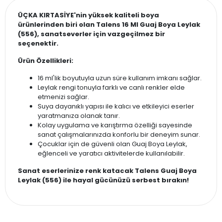
ÜÇKA KIRTASİYE'nin yüksek kaliteli boya
ürünlerinden biri olan Talens 16 Ml Guaj Boya Leylak
(556), sanatseverler için vazgeçilmez bir
seçenektir.
Ürün Özellikleri:
16 ml'lik boyutuyla uzun süre kullanım imkanı sağlar.
Leylak rengi tonuyla farklı ve canlı renkler elde
etmenizi sağlar.
Suya dayanıklı yapısı ile kalıcı ve etkileyici eserler
yaratmanıza olanak tanır.
Kolay uygulama ve karıştırma özelliği sayesinde
sanat çalışmalarınızda konforlu bir deneyim sunar.
Çocuklar için de güvenli olan Guaj Boya Leylak,
eğlenceli ve yaratıcı aktivitelerde kullanılabilir.
Sanat eserlerinize renk katacak Talens Guaj Boya
Leylak (556) ile hayal gücünüzü serbest bırakın!