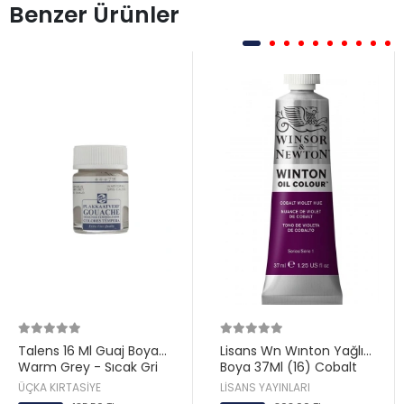
Benzer Ürünler
Talens 16 Ml Guaj Boya
Lisans Wn Wınton Yağlı
Warm Grey - Sıcak Gri
Boya 37Ml (16) Cobalt
(718)
Vıolet Hue Cobalt Mor 194
ÜÇKA KIRTASİYE
LİSANS YAYINLARI
Lv-Wn-1414194