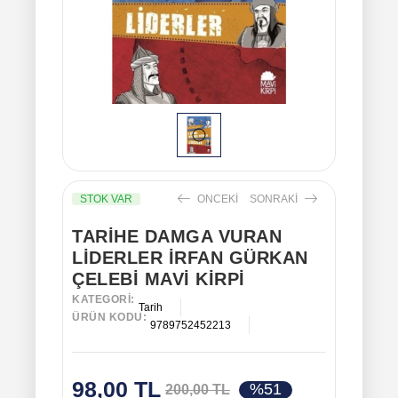
STOK VAR
ONCEKI
SONRAKI
TARIHE DAMGA VURAN
LIDERLER İRFAN GÜRKAN
ÇELEBI MAVI KIRPI
KATEGORI:
Tarih
ÜRÜN KODU:
9789752452213
98,00 TL
%51
200,00 TL