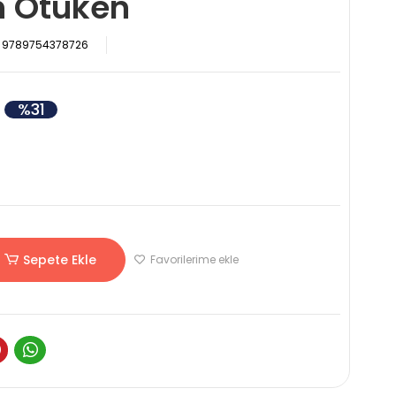
n Ötüken
9789754378726
%31
Sepete Ekle
Favorilerime ekle