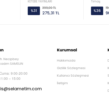
KETEBE YAYINLARI
Timaş
399,00 TL
15
%31
%36
275,31 TL
9
ın
Kurumsal
h. Necipbey
Hakkımızda
D
İlkadım SAMSUN
Gizlilik Sözleşmesi
 Cuma: 9:00-20:00
Kullanıcı Sözleşmesi
S
11:00 – 15:00
İletişim
K
tis@selametim.com
D