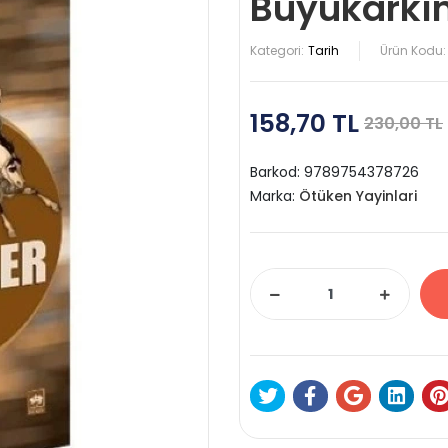
Büyükarkı
Kategori:
Tarih
Ürün Kodu:
158,70 TL
230,00 TL
Barkod:
9789754378726
Marka:
Ötüken Yayinlari