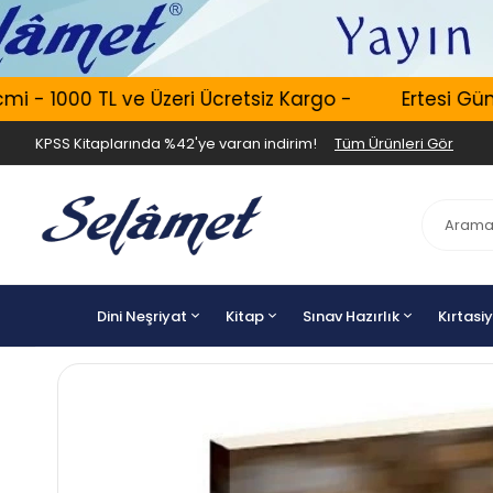
 1000 TL ve Üzeri Ücretsiz Kargo -
Ertesi Gün Ka
KPSS Kitaplarında %42'ye varan indirim!
Tüm Ürünleri Gör
Dini Neşriyat
Kitap
Sınav Hazırlık
Kırtasi