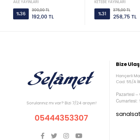
Aile yayın
AİLE YAYINLARI
KETEBE YAYINLARI
300,00 TL
375,00 TL
%36
%31
192,00 TL
258,75 TL
Bize Ulaş
Hançerli Ma
Cad. 55/A 
Pazartesi –
Cumartesi: 
Sorularınız mı var? Bizi 7/24 arayın!
sanalsa
05444353307