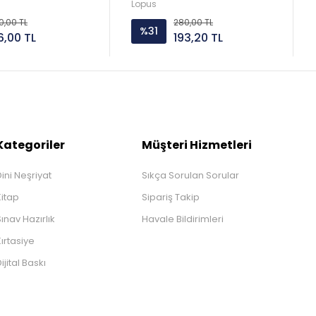
Lopus
0,00 TL
280,00 TL
%31
6,00 TL
193,20 TL
Kategoriler
Müşteri Hizmetleri
ini Neşriyat
Sıkça Sorulan Sorular
Kitap
Sipariş Takip
ınav Hazırlık
Havale Bildirimleri
ırtasiye
ijital Baskı