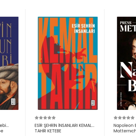
ebi
ESİR ŞEHRİN İNSANLARI KEMAL
Napoleon 
be
TAHİR KETEBE
Matternıc