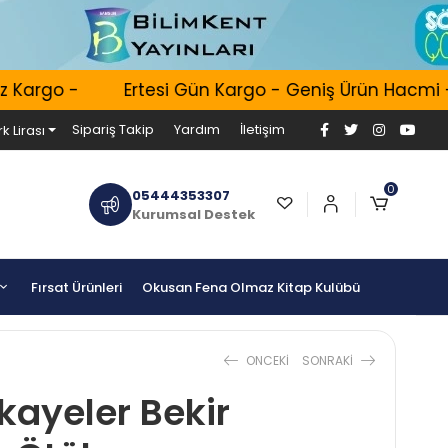
argo -
Ertesi Gün Kargo - Geniş Ürün Hacmi - 100
Sipariş Takip
Yardım
İletişim
k Lirası
0
05444353307
Kurumsal Destek
Fırsat Ürünleri
Okusan Fena Olmaz Kitap Kulübü
ONCEKI
SONRAKI
kayeler Bekir