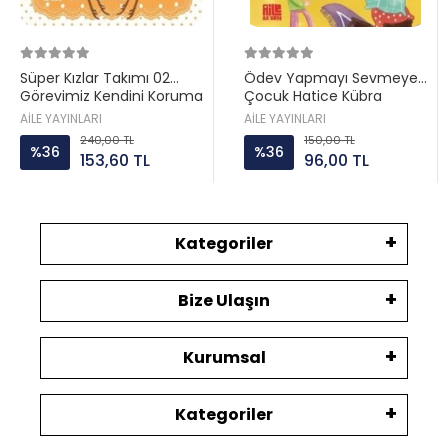
Süper Kızlar Takımı 02
Ödev Yapmayı Sevmeyen
Görevimiz Kendini Koruma
Çocuk Hatice Kübra
Aile ayın
Tongar Aile yayın
AİLE YAYINLARI
AİLE YAYINLARI
240,00 TL
150,00 TL
%36
%36
153,60 TL
96,00 TL
Kategoriler
Bize Ulaşın
Kurumsal
Kategoriler