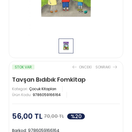
STOK VAR
ONCEKI
SONRAKI
Tavşan Bıdıbık Fomkitap
Kategori:
Çocuk Kitapları
Ürün Kodu:
9786059166164
56,00 TL
%20
70,00 TL
Barkod:
9786059166164