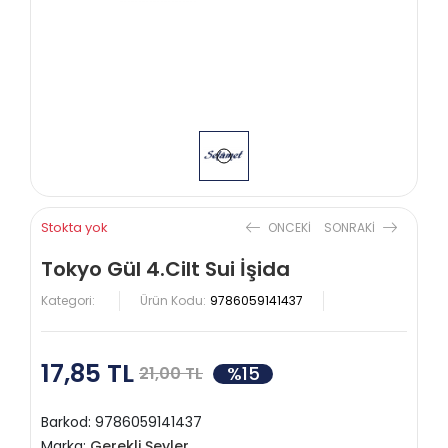
Stokta yok
ONCEKI
SONRAKI
Tokyo Gül 4.Cilt Sui İşida
Kategori:
Ürün Kodu:
9786059141437
17,85 TL
%15
21,00 TL
Barkod:
9786059141437
Marka:
Gerekli Şeyler