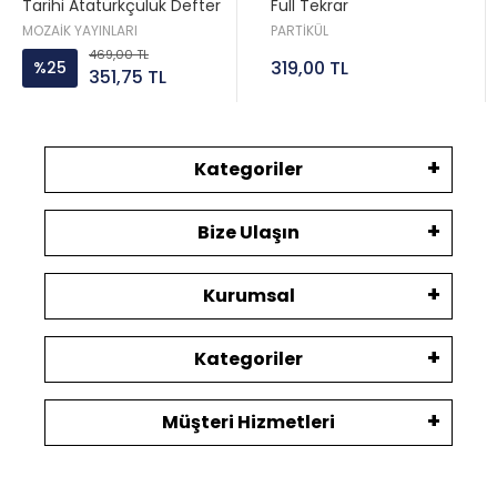
Tarihi Atatürkçülük Defter
Full Tekrar
Kitap
MOZAİK YAYINLARI
PARTİKÜL
469,00 TL
319,00 TL
%25
351,75 TL
Kategoriler
Bize Ulaşın
Kurumsal
Kategoriler
Müşteri Hizmetleri