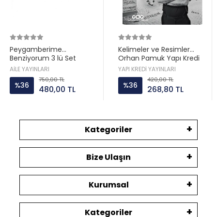
Peygamberime
Kelimeler ve Resimler
Benziyorum 3 lü Set
Orhan Pamuk Yapı Kredi
Hatice Kübra Tongar Aile
AİLE YAYINLARI
YAPI KREDİ YAYINLARI
Yayın
750,00 TL
420,00 TL
%36
%36
480,00 TL
268,80 TL
Kategoriler
Bize Ulaşın
Kurumsal
Kategoriler