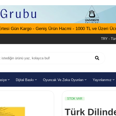
i Gün Kargo - Geniş Ürün Hacmi - 1000 TL ve Üzeri Ücretsi
TRY - Tür
asiye
Dijital Baskı
Oyuncak Ve Zeka Oyunları
Yayınlarımız
STOK VAR
Türk Dilind