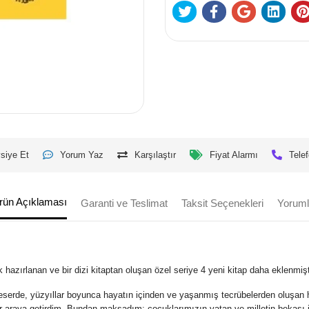
siye Et
Yorum Yaz
Karşılaştır
Fiyat Alarmı
Telef
rün Açıklaması
Garanti ve Teslimat
Taksit Seçenekleri
Yoruml
ırlanan ve bir dizi kitaptan oluşan özel seriye 4 yeni kitap daha eklenmişti
erde, yüzyıllar boyunca hayatın içinden ve yaşanmış tecrübelerden oluşan hikme
r araya getirdim. Bundan maksadım; çocuklarımızın vatan ve milletin bekası içi