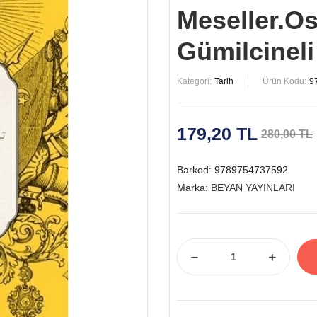
Meseller.O
Gümilcinel
Kategori:
Tarih
Ürün Kodu:
9
179,20 TL
280,00 TL
Barkod:
9789754737592
Marka:
BEYAN YAYINLARI