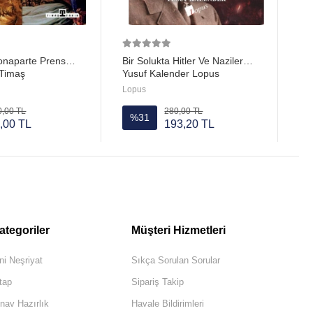
onaparte Prens
Bir Solukta Hitler Ve Naziler
 Timaş
Yusuf Kalender Lopus
Lopus
0,00 TL
280,00 TL
%31
,00 TL
193,20 TL
ategoriler
Müşteri Hizmetleri
ni Neşriyat
Sıkça Sorulan Sorular
tap
Sipariş Takip
nav Hazırlık
Havale Bildirimleri