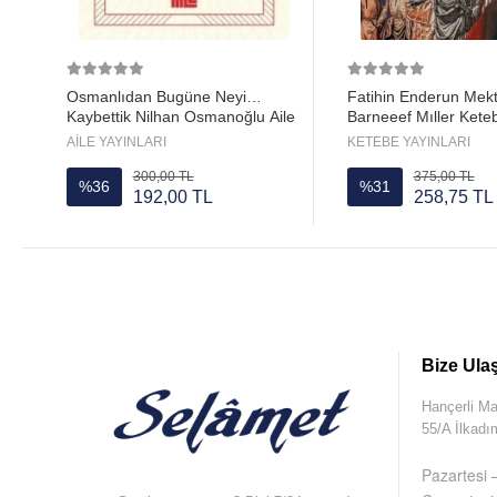
Osmanlıdan Bugüne Neyi
Fatihin Enderun Mekt
Kaybettik Nilhan Osmanoğlu Aile
Barneeef Mıller Kete
yayın
AİLE YAYINLARI
KETEBE YAYINLARI
300,00 TL
375,00 TL
%36
%31
192,00 TL
258,75 TL
Bize Ula
Hançerli M
55/A İlka
Pazartesi