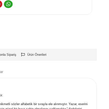
onla Sipariş
Ürün Önerileri
ar
r.
tli sözler alfabetik bir sırayla ele alınmıştır. Yazar, eserini
n güzel bir huya sahip olmalarını sağlamaktır.” ifadelerini