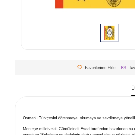
Favorilerime Ekle
Tav
Ü
Osmanlı Türkçesini öğrenmeye, okumaya ve sevdirmeye yönelik haz
Menteşe milletvekili Gümülcineli Esad tarafından hazırlanan bu es
sunarken “Babaların ve dedelerin darb-ı mesel olmuş sözlerini bi