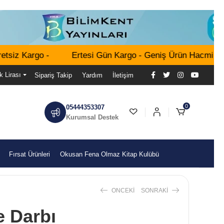
z Kargo -
Ertesi Gün Kargo - Geniş Ürün Hacmi - 1000 
k Lirası
Sipariş Takip
Yardım
İletişim
0
05444353307
Kurumsal Destek
Fırsat Ürünleri
Okusan Fena Olmaz Kitap Kulübü
ONCEKI
SONRAKI
e Darbı