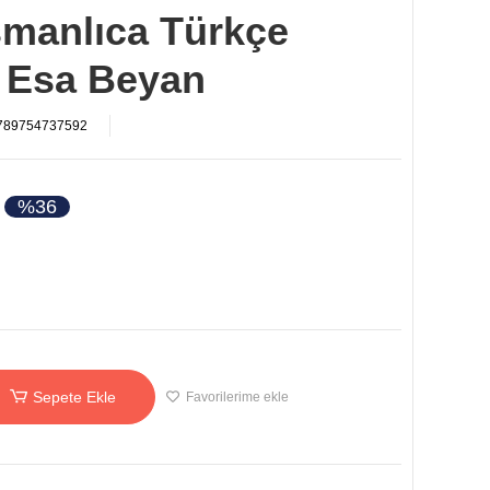
smanlıca Türkçe
i Esa Beyan
789754737592
%36
Sepete Ekle
Favorilerime ekle