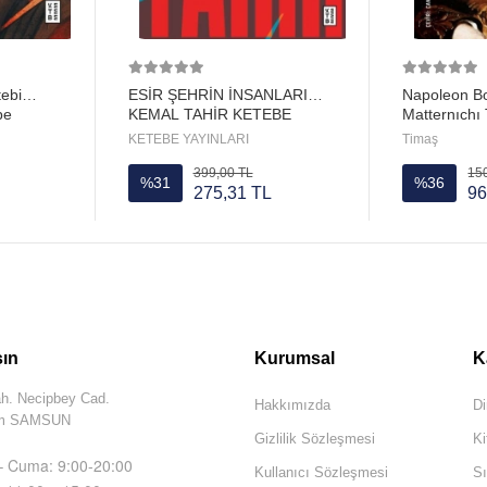
ebi
ESİR ŞEHRİN İNSANLARI
Napoleon B
be
KEMAL TAHİR KETEBE
Matternıchı
KETEBE YAYINLARI
Timaş
399,00 TL
15
%31
%36
275,31 TL
96
şın
Kurumsal
K
ah. Necipbey Cad.
Hakkımızda
Di
dım SAMSUN
Gizlilik Sözleşmesi
Ki
 – Cuma: 9:00-20:00
Kullanıcı Sözleşmesi
Sı