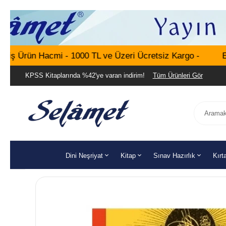
 Ürün Hacmi - 1000 TL ve Üzeri Ücretsiz Kargo -
Ertes
KPSS Kitaplarında %42'ye varan indirim!
Tüm Ürünleri Gör
Dini Neşriyat
Kitap
Sınav Hazırlık
Kırt