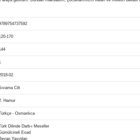
9789754737592
120-170
144
1
2018-02
Sıvama Cilt
2. Hamur
Türkçe - Osmanlıca
Türk Dilinde Darb-ı Meseller
Gümülcineli Esad
Beyan Yayınları