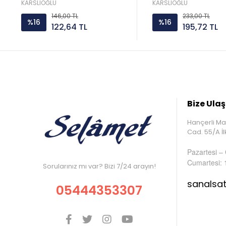
KARSLIOĞLU
KARSLIOĞLU
146,00 TL
233,00 TL
%16
%16
122,64 TL
195,72 TL
Bize Ulaş
Hançerli Ma
Cad. 55/A 
Pazartesi –
Cumartesi: 
Sorularınız mı var? Bizi 7/24 arayın!
sanalsa
05444353307