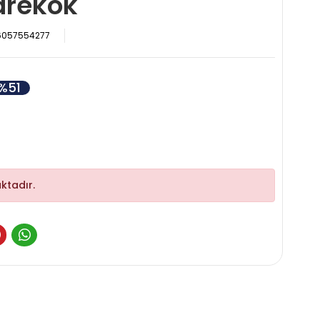
rekök
6057554277
%51
ktadır.