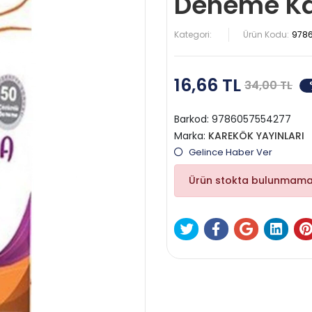
Deneme Ka
Kategori:
Ürün Kodu:
978
16,66 TL
34,00 TL
Barkod:
9786057554277
Marka:
KAREKÖK YAYINLARI
Gelince Haber Ver
Ürün stokta bulunmama