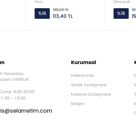
Viva
Deryanet
135,00 TL
18
%16
%16
113,40 TL
1
ın
Kurumsal
h. Necipbey
Hakkımızda
D
İlkadım SAMSUN
Gizlilik Sözleşmesi
 Cuma: 9:00-20:00
Kullanıcı Sözleşmesi
S
11:00 – 15:00
İletişim
K
tis@selametim.com
D