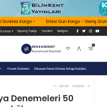
Ücretsiz Kargo -
Ertesi Gün Kargo - Geniş Ürün H
Sipariş Takip
Yardım
İletişim
k Lirası
0
05444353307
Kurumsal Destek
Fırsat Ürünleri
Okusan Fena Olmaz Kitap Kulübü
ONCEKI
SONRAKI
ya Denemeleri 50