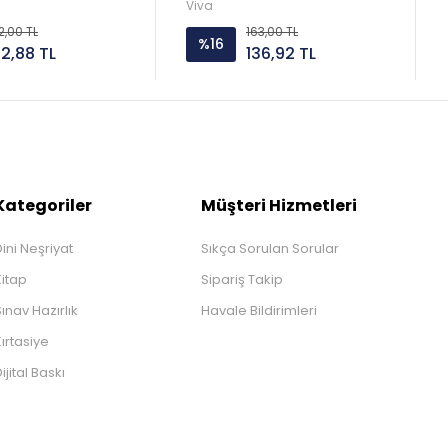
Viva
2,00 TL
163,00 TL
%16
52,88 TL
136,92 TL
Kategoriler
Müşteri Hizmetleri
ini Neşriyat
Sıkça Sorulan Sorular
Kitap
Sipariş Takip
ınav Hazırlık
Havale Bildirimleri
ırtasiye
ijital Baskı