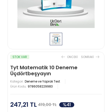
STOK VAR
ONCEKI
SONRAKI
Tyt Matematik 10 Deneme
Üçdörtbeşyayın
Kategori:
Deneme ve Yaprak Test
Ürün Kodu:
9786058229983
247,21 TL
%41
419,00 TL