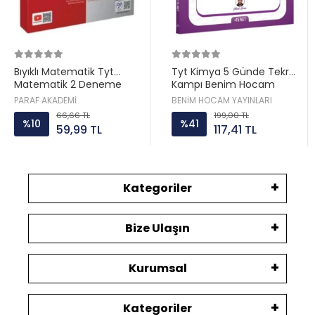
Bıyıklı Matematik Tyt
Tyt Kimya 5 Günde Tekrar
Matematik 2 Deneme
Kampı Benim Hocam
Paraf Akademi
PARAF AKADEMİ
BENİM HOCAM YAYINLARI
66,66 TL
199,00 TL
%10
%41
59,99 TL
117,41 TL
Kategoriler
Bize Ulaşın
Kurumsal
Kategoriler