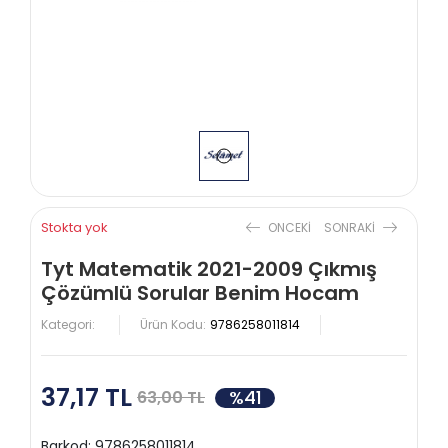
Stokta yok
ONCEKI
SONRAKI
Tyt Matematik 2021-2009 Çıkmış
Çözümlü Sorular Benim Hocam
Kategori:
Ürün Kodu:
9786258011814
37,17 TL
%41
63,00 TL
Barkod:
9786258011814