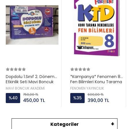
Dopdolu 1.Sınıf 2. Dönem
*Kampanya* Fenomen 8
Etkinlik Seti Mavi Boncuk
Fen Bilimleri Konu Tarama
Denemleri
MAVİ BONCUK AKADEMİ
FENOMEN YAYINCILIK
750,00 TL
600,00 TL
%40
%35
450,00 TL
390,00 TL
Kategoriler