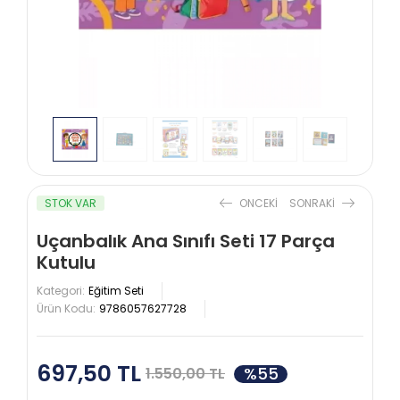
STOK VAR
ONCEKI
SONRAKI
Uçanbalık Ana Sınıfı Seti 17 Parça
Kutulu
Kategori:
Eğitim Seti
Ürün Kodu:
9786057627728
697,50 TL
%55
1.550,00 TL