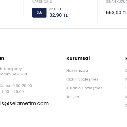
Sorar 
KARSLIOĞLU
SİNAN KUZUC
35,00 TL
553,00 T
%6
32,90 TL
ın
Kurumsal
h. Necipbey
Hakkımızda
D
İlkadım SAMSUN
Gizlilik Sözleşmesi
 Cuma: 9:00-20:00
Kullanıcı Sözleşmesi
S
11:00 – 15:00
İletişim
K
tis@selametim.com
D