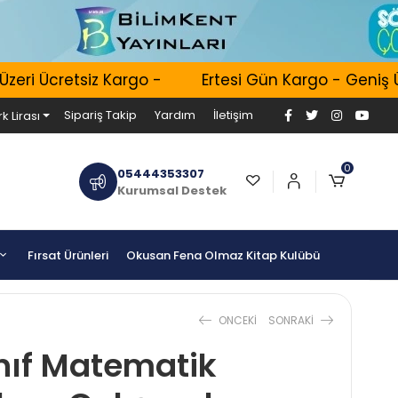
ri Ücretsiz Kargo -
Ertesi Gün Kargo - Geniş Ürü
Sipariş Takip
Yardım
İletişim
k Lirası
0
05444353307
Kurumsal Destek
Fırsat Ürünleri
Okusan Fena Olmaz Kitap Kulübü
ONCEKI
SONRAKI
nıf Matematik