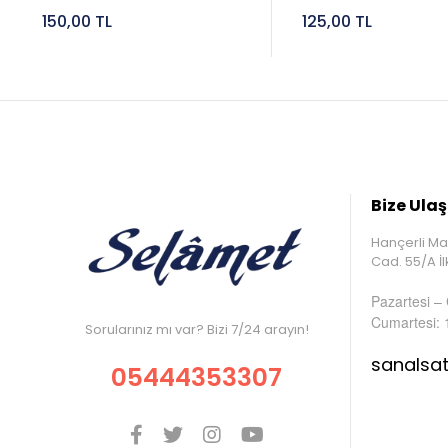
150,00 TL
125,00 TL
Bize Ulaş
Hançerli Ma
Cad. 55/A 
Pazartesi –
Cumartesi: 
Sorularınız mı var? Bizi 7/24 arayın!
sanalsa
05444353307