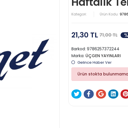
Haftalık T
Kategori:
Ürün Kodu:
978
21,30 TL
%
71,00 TL
Barkod:
9786257372244
Marka:
ÜÇGEN YAYINLARI
Gelince Haber Ver
Ürün stokta bulunmama