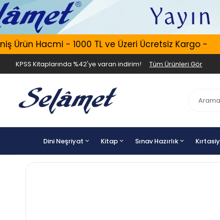
 Ürün Hacmi - 1000 TL ve Üzeri Ücretsiz Kargo -
KPSS Kitaplarında %42'ye varan indirim!
Tüm Ürünleri Gör
Dini Neşriyat
Kitap
Sınav Hazırlık
Kırtasi