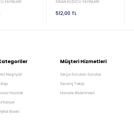
Sinan Kuzucu
2027 Lgs Sinan Kuzucu
U YAYINLARI
SİNAN KUZUCU YAYINLARI
L
512,00 TL
Kategoriler
Müşteri Hizmetleri
ini Neşriyat
Sıkça Sorulan Sorular
Kitap
Sipariş Takip
ınav Hazırlık
Havale Bildirimleri
ırtasiye
ijital Baskı