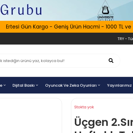
Ertesi Gün Kargo - Geniş Ürün Hacmi - 1000 TL ve Üze
TRY - Tür
ye
Dijital Baskı
Oyuncak Ve Zeka Oyunları
Yayınlarımız
Stokta yok
Üçgen 2.Sı