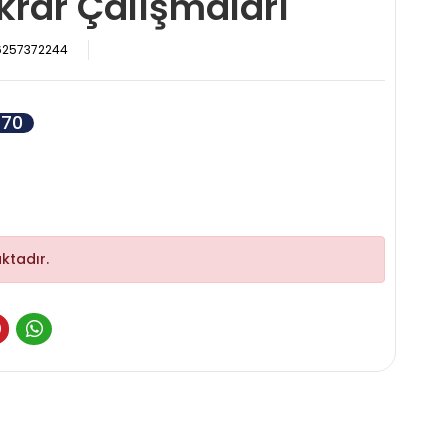
ekrar Çalışmaları
6257372244
70
ktadır.