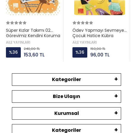
Süper Kızlar Takımı 02
Ödev Yapmayı Sevmeyen
Görevimiz Kendini Koruma
Çocuk Hatice Kübra
Aile ayın
Tongar Aile yayın
AİLE YAYINLARI
AİLE YAYINLARI
240,00 TL
150,00 TL
%36
%36
153,60 TL
96,00 TL
Kategoriler
Bize Ulaşın
Kurumsal
Kategoriler