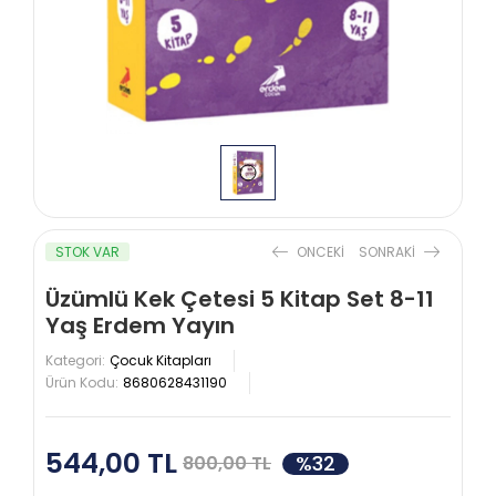
STOK VAR
ONCEKI
SONRAKI
Üzümlü Kek Çetesi 5 Kitap Set 8-11
Yaş Erdem Yayın
Kategori:
Çocuk Kitapları
Ürün Kodu:
8680628431190
544,00 TL
%32
800,00 TL