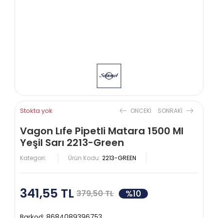
Stokta yok
ONCEKI
SONRAKI
Vagon Lıfe Pipetli Matara 1500 Ml
Yeşil Sarı 2213-Green
Kategori:
Ürün Kodu:
2213-GREEN
341,55 TL
%10
379,50 TL
Barkod:
8684089396753