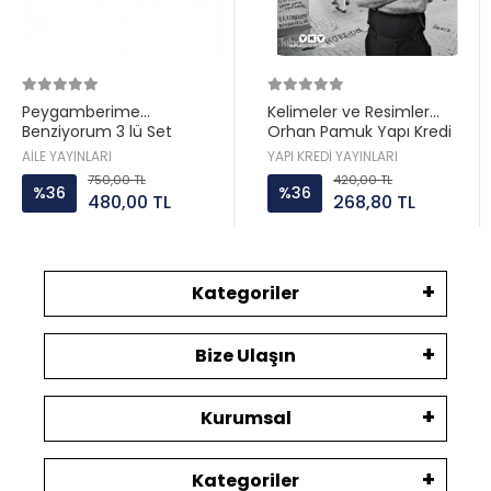
Peygamberime
Kelimeler ve Resimler
Benziyorum 3 lü Set
Orhan Pamuk Yapı Kredi
Hatice Kübra Tongar Aile
AİLE YAYINLARI
YAPI KREDİ YAYINLARI
Yayın
750,00 TL
420,00 TL
%36
%36
480,00 TL
268,80 TL
Kategoriler
Bize Ulaşın
Kurumsal
Kategoriler