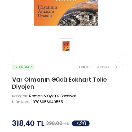
STOK VAR
ONCEKI
SONRAKI
Var Olmanın Gücü Eckhart Tolle
Diyojen
Kategori:
Roman & Öykü & Edebiyat
Ürün Kodu:
9786056949555
318,40 TL
%20
398,00 TL