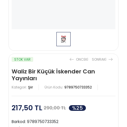
STOK VAR
ONCEKI
SONRAKI
Waliz Bir Küçük İskender Can
Yayınları
Kategori:
Şiir
Ürün Kodu:
9789750733352
217,50 TL
%25
290,00 TL
Barkod:
9789750733352