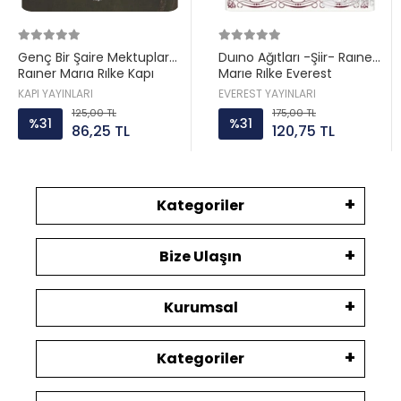
Genç Bir Şaire Mektuplar
Duıno Ağıtları -Şiir- Raıner
Raıner Marıa Rılke Kapı
Marıe Rılke Everest
yayın
KAPI YAYINLARI
EVEREST YAYINLARI
125,00 TL
175,00 TL
%31
%31
86,25 TL
120,75 TL
Kategoriler
Bize Ulaşın
Kurumsal
Kategoriler