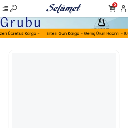
0
eri Ücretsiz Kargo -
Ertesi Gün Kargo - Geniş Ürün Hacmi - 100