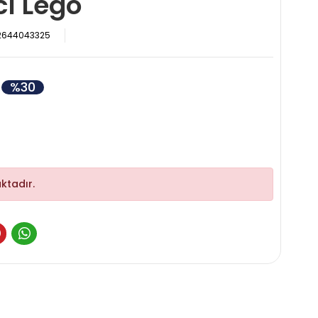
cı Lego
2644043325
%30
ktadır.