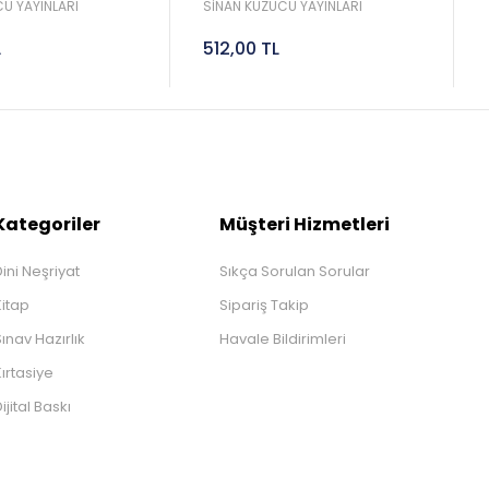
Sinan Kuzucu
2027 Lgs Sinan Kuzucu
U YAYINLARI
SİNAN KUZUCU YAYINLARI
L
512,00 TL
Kategoriler
Müşteri Hizmetleri
ini Neşriyat
Sıkça Sorulan Sorular
Kitap
Sipariş Takip
ınav Hazırlık
Havale Bildirimleri
ırtasiye
ijital Baskı