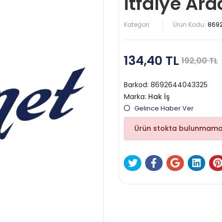
İtfaiye Ara
Kategori:
Ürün Kodu:
869
134,40 TL
192,00 TL
Barkod:
8692644043325
Marka:
Hak İş
Gelince Haber Ver
Ürün stokta bulunmama