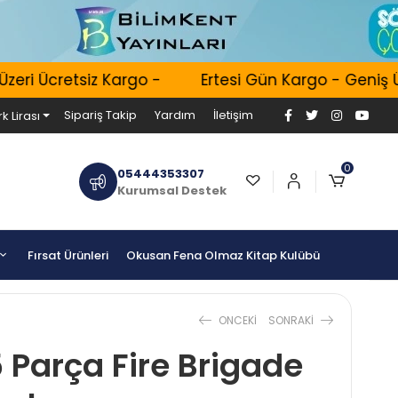
ri Ücretsiz Kargo -
Ertesi Gün Kargo - Geniş Ürü
Sipariş Takip
Yardım
İletişim
k Lirası
0
05444353307
Kurumsal Destek
Fırsat Ürünleri
Okusan Fena Olmaz Kitap Kulübü
ONCEKI
SONRAKI
Parça Fire Brigade