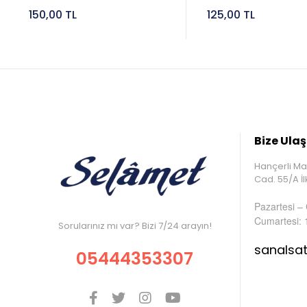
150,00 TL
125,00 TL
Bize Ulaş
Hançerli Ma
Cad. 55/A 
Pazartesi –
Cumartesi: 
Sorularınız mı var? Bizi 7/24 arayın!
sanalsa
05444353307