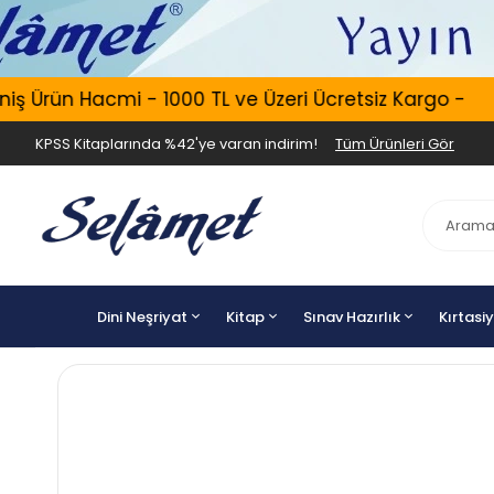
 Ürün Hacmi - 1000 TL ve Üzeri Ücretsiz Kargo -
KPSS Kitaplarında %42'ye varan indirim!
Tüm Ürünleri Gör
Dini Neşriyat
Kitap
Sınav Hazırlık
Kırtasi