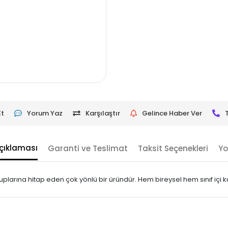
Et
Yorum Yaz
Karşılaştır
Gelince Haber Ver
çıklaması
Garanti ve Teslimat
Taksit Seçenekleri
Yo
uplarına hitap eden çok yönlü bir üründür. Hem bireysel hem sınıf içi k