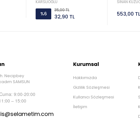
Sorar 
KARSLIOĞLU
SİNAN KUZUC
35,00 TL
553,00 T
%6
32,90 TL
ın
Kurumsal
h. Necipbey
Hakkımızda
D
İlkadım SAMSUN
Gizlilik Sözleşmesi
 Cuma: 9:00-20:00
Kullanıcı Sözleşmesi
S
11:00 – 15:00
İletişim
K
tis@selametim.com
D