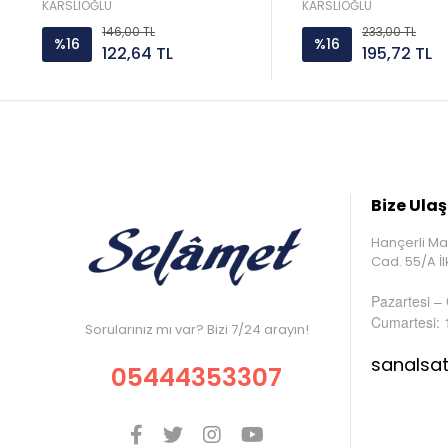
KARSLIOĞLU
KARSLIOĞLU
146,00 TL
233,00 TL
%16
%16
122,64 TL
195,72 TL
Bize Ulaş
Hançerli Ma
Cad. 55/A 
Pazartesi –
Cumartesi: 
Sorularınız mı var? Bizi 7/24 arayın!
sanalsa
05444353307