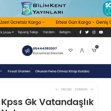
ri Ücretsiz Kargo -
Ertesi Gün Kargo - Geniş Ürü
Sipariş Takip
Yardım
İletişim
k Lirası
0
05444353307
Kurumsal Destek
Fırsat Ürünleri
Okusan Fena Olmaz Kitap Kulübü
ONCEKI
SONRAKI
 Kpss Gk Vatandaşlık