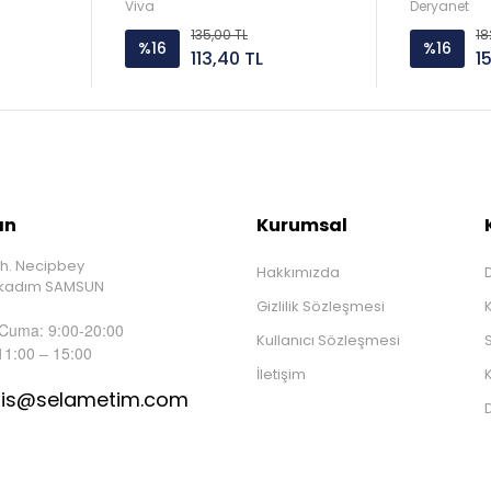
Viva
Deryanet
135,00 TL
18
%16
%16
113,40 TL
1
ın
Kurumsal
h. Necipbey
Hakkımızda
D
İlkadım SAMSUN
Gizlilik Sözleşmesi
 Cuma: 9:00-20:00
Kullanıcı Sözleşmesi
S
11:00 – 15:00
İletişim
K
tis@selametim.com
D