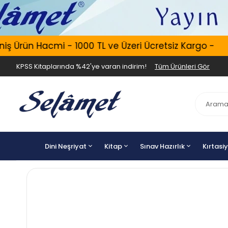
 Ürün Hacmi - 1000 TL ve Üzeri Ücretsiz Kargo -
KPSS Kitaplarında %42'ye varan indirim!
Tüm Ürünleri Gör
Dini Neşriyat
Kitap
Sınav Hazırlık
Kırtasi