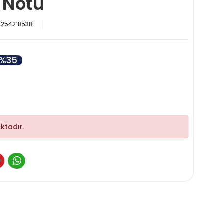
 Notu
6254218538
%35
ktadır.