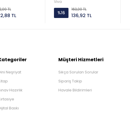
Viva
2,00 TL
163,00 TL
%16
52,88 TL
136,92 TL
Kategoriler
Müşteri Hizmetleri
ini Neşriyat
Sıkça Sorulan Sorular
Kitap
Sipariş Takip
ınav Hazırlık
Havale Bildirimleri
ırtasiye
ijital Baskı