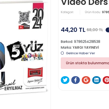
Video Ders
Kategori:
Ürün Kodu:
978
44,20 TL
68,00 TL
Barkod:
9786254218538
Marka:
YARGI YAYINEVİ
Gelince Haber Ver
Ürün stokta bulunmama