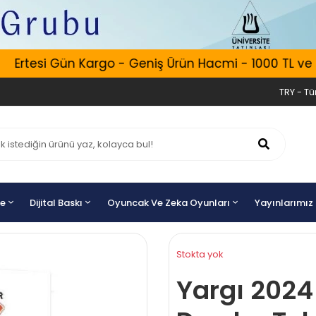
Ertesi Gün Kargo - Geniş Ürün Hacmi - 1000 TL ve Üze
TRY - Tür
ye
Dijital Baskı
Oyuncak Ve Zeka Oyunları
Yayınlarımız
Stokta yok
Yargı 2024