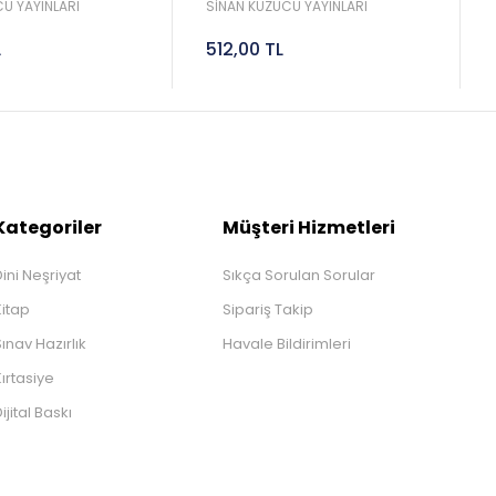
Sinan Kuzucu
2027 Lgs Sinan Kuzucu
U YAYINLARI
SİNAN KUZUCU YAYINLARI
L
512,00 TL
Kategoriler
Müşteri Hizmetleri
ini Neşriyat
Sıkça Sorulan Sorular
Kitap
Sipariş Takip
ınav Hazırlık
Havale Bildirimleri
ırtasiye
ijital Baskı