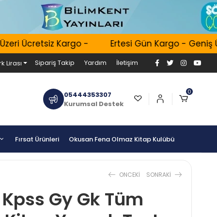
ri Ücretsiz Kargo -
Ertesi Gün Kargo - Geniş Ür
Sipariş Takip
Yardım
İletişim
k Lirası
0
05444353307
Kurumsal Destek
Fırsat Ürünleri
Okusan Fena Olmaz Kitap Kulübü
ONCEKI
SONRAKI
 Kpss Gy Gk Tüm