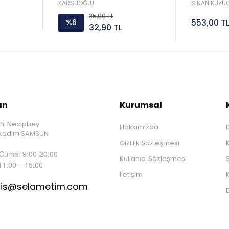
Sorar 
KARSLIOĞLU
SİNAN KUZUC
35,00 TL
553,00 T
%6
32,90 TL
ın
Kurumsal
h. Necipbey
Hakkımızda
D
İlkadım SAMSUN
Gizlilik Sözleşmesi
 Cuma: 9:00-20:00
Kullanıcı Sözleşmesi
S
11:00 – 15:00
İletişim
K
tis@selametim.com
D