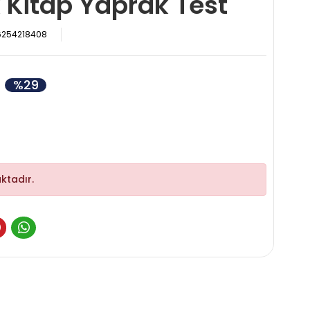
k Kitap Yaprak Test
6254218408
%29
ktadır.