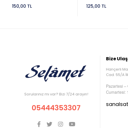
150,00 TL
125,00 TL
Bize Ulaş
Hançerli Ma
Cad. 55/A 
Pazartesi –
Cumartesi: 
Sorularınız mı var? Bizi 7/24 arayın!
sanalsa
05444353307