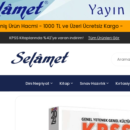
 Ürün Hacmi - 1000 TL ve Üzeri Ücretsiz Kargo -
KPSS Kitaplarında %42'ye varan indirim!
Tüm Ürünleri Gör
Dini Neşriyat
Kitap
Sınav Hazırlık
Kırtasi