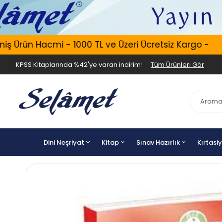
 Ürün Hacmi - 1000 TL ve Üzeri Ücretsiz Kargo -
KPSS Kitaplarında %42'ye varan indirim!
Tüm Ürünleri Gör
Dini Neşriyat
Kitap
Sınav Hazırlık
Kırtasi