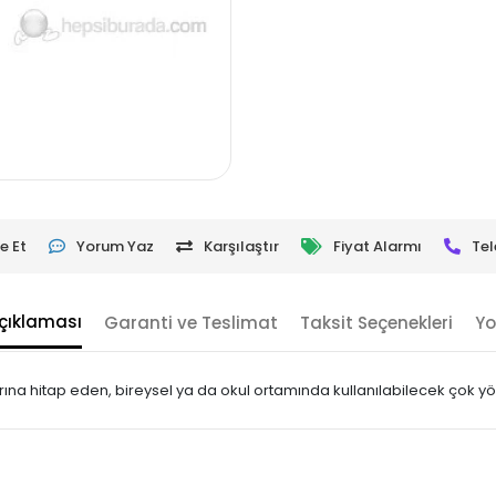
e Et
Yorum Yaz
Karşılaştır
Fiyat Alarmı
Tel
çıklaması
Garanti ve Teslimat
Taksit Seçenekleri
Yo
rına hitap eden, bireysel ya da okul ortamında kullanılabilecek çok yö