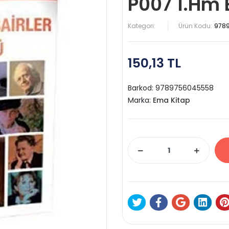
P007 1.Hm
Kategori:
Ürün Kodu:
978
150,13 TL
Barkod:
9789756045558
Marka:
Ema Kitap