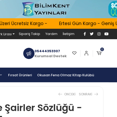
ri Ücretsiz Kargo -
Ertesi Gün Kargo - Geniş Ürü
Sipariş Takip
Yardım
İletişim
k Lirası
0
05444353307
Kurumsal Destek
Fırsat Ürünleri
Okusan Fena Olmaz Kitap Kulübü
ONCEKI
SONRAKI
 Şairler Sözlüğü -