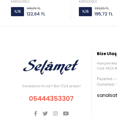
KARSLIOĞLU
KARSLIOĞLU
146,00 TL
233,00 TL
%16
%16
122,64 TL
195,72 TL
Bize Ulaş
Hançerli Ma
Cad. 55/A 
Pazartesi –
Cumartesi: 
Sorularınız mı var? Bizi 7/24 arayın!
sanalsa
05444353307