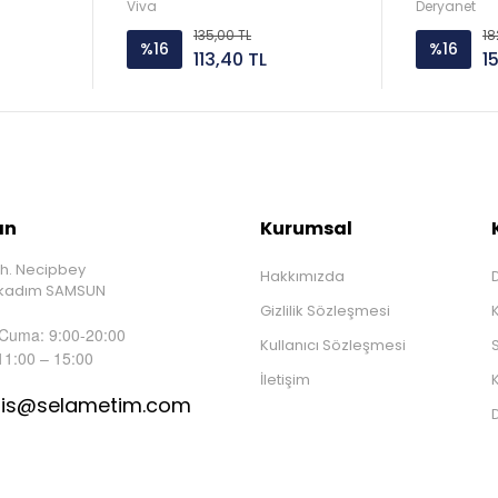
Viva
Deryanet
135,00 TL
18
%16
%16
113,40 TL
1
ın
Kurumsal
h. Necipbey
Hakkımızda
D
İlkadım SAMSUN
Gizlilik Sözleşmesi
 Cuma: 9:00-20:00
Kullanıcı Sözleşmesi
S
11:00 – 15:00
İletişim
K
tis@selametim.com
D