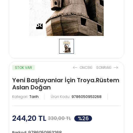
STOK VAR
ONCEKI
SONRAKI
Yeni Başlayanlar İçin Troya.Rüstem
Aslan Doğan
Kategori:
Tarih
Ürün Kodu:
9786050953268
244,20 TL
%26
330,00 TL
Barkod:
9786050953268