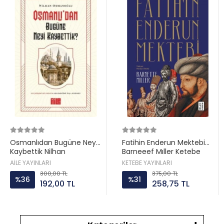
Osmanlıdan Bugüne Neyi
Fatihin Enderun Mektebi
Kaybettik Nilhan
Barneeef Mıller Ketebe
Osmanoğlu Aile yayın
AİLE YAYINLARI
KETEBE YAYINLARI
300,00 TL
375,00 TL
%36
%31
192,00 TL
258,75 TL