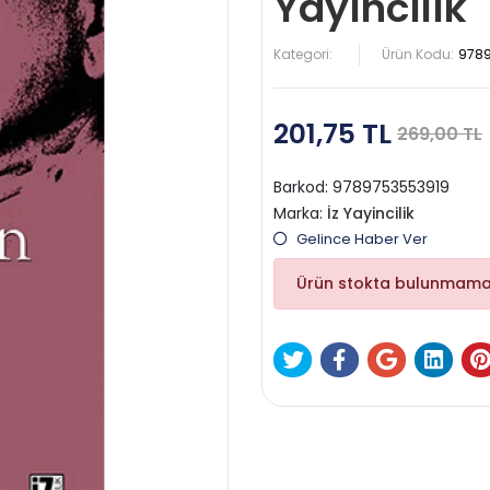
Yayıncılık
Kategori:
Ürün Kodu:
978
201,75 TL
269,00 TL
Barkod:
9789753553919
Marka:
İz Yayincilik
Gelince Haber Ver
Ürün stokta bulunmama