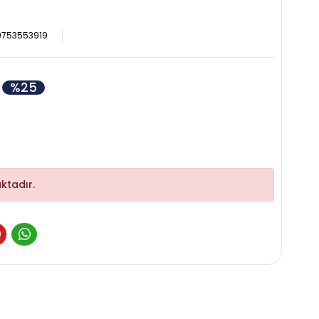
9753553919
%25
ktadır.