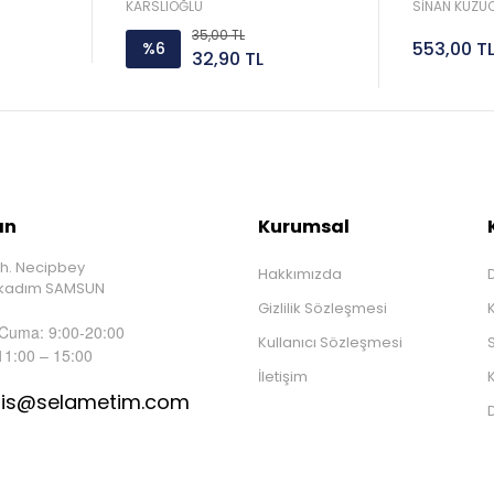
Sorar 
KARSLIOĞLU
SİNAN KUZUC
35,00 TL
553,00 T
%6
32,90 TL
ın
Kurumsal
h. Necipbey
Hakkımızda
D
İlkadım SAMSUN
Gizlilik Sözleşmesi
 Cuma: 9:00-20:00
Kullanıcı Sözleşmesi
S
11:00 – 15:00
İletişim
K
tis@selametim.com
D