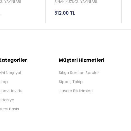
Sinan Kuzucu
2027 Lgs Sinan Kuzucu
U YAYINLARI
SİNAN KUZUCU YAYINLARI
L
512,00 TL
Kategoriler
Müşteri Hizmetleri
ini Neşriyat
Sıkça Sorulan Sorular
Kitap
Sipariş Takip
ınav Hazırlık
Havale Bildirimleri
ırtasiye
ijital Baskı