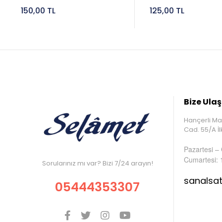
150,00 TL
125,00 TL
Bize Ulaş
Hançerli Ma
Cad. 55/A 
Pazartesi –
Cumartesi: 
Sorularınız mı var? Bizi 7/24 arayın!
sanalsa
05444353307