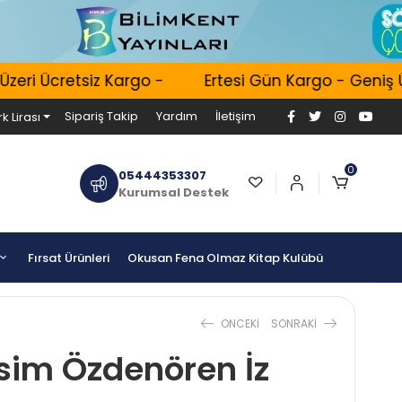
ri Ücretsiz Kargo -
Ertesi Gün Kargo - Geniş Ürü
Sipariş Takip
Yardım
İletişim
k Lirası
0
05444353307
Kurumsal Destek
Fırsat Ürünleri
Okusan Fena Olmaz Kitap Kulübü
ONCEKI
SONRAKI
asim Özdenören İz