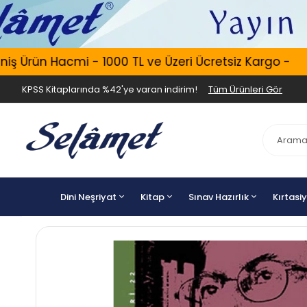
 Ürün Hacmi - 1000 TL ve Üzeri Ücretsiz Kargo -
KPSS Kitaplarında %42'ye varan indirim!
Tüm Ürünleri Gör
Dini Neşriyat
Kitap
Sınav Hazırlık
Kırtasi