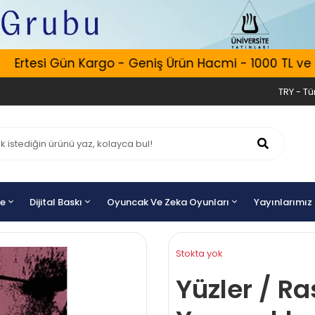
Ertesi Gün Kargo - Geniş Ürün Hacmi - 1000 TL ve Üze
TRY - Tür
ye
Dijital Baskı
Oyuncak Ve Zeka Oyunları
Yayınlarımız
Stokta yok
Yüzler / R