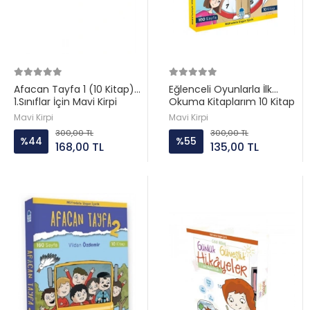
Afacan Tayfa 1 (10 Kitap)
Eğlenceli Oyunlarla İlk
1.Sınıflar İçin Mavi Kirpi
Okuma Kitaplarım 10 Kitap
Set Mavi Kirpi
Mavi Kirpi
Mavi Kirpi
300,00 TL
300,00 TL
%44
%55
168,00 TL
135,00 TL