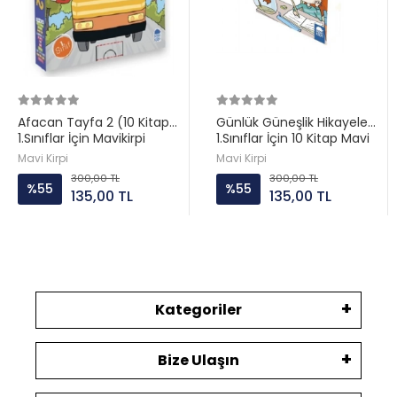
Afacan Tayfa 2 (10 Kitap)
Günlük Güneşlik Hikayeler
1.Sınıflar İçin Mavikirpi
1.Sınıflar İçin 10 Kitap Mavi
Kirpi
Mavi Kirpi
Mavi Kirpi
300,00 TL
300,00 TL
%55
%55
135,00 TL
135,00 TL
Kategoriler
Bize Ulaşın