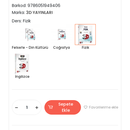
Barkod:
9786051949406
Marka:
3D YAYINLARI
Ders: Fizik
Felsefe - Din Kültürü
Coğrafya
Fizik
İngilizce
Sepete
Favorilerime ekle
Ekle