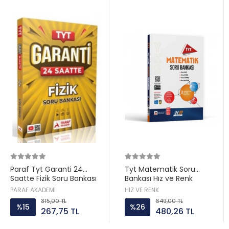
Paraf Tyt Garanti 24
Tyt Matematik Soru
Saatte Fizik Soru Bankası
Bankası Hız ve Renk
PARAF AKADEMİ
HIZ VE RENK
315,00 TL
649,00 TL
%15
%26
267,75 TL
480,26 TL