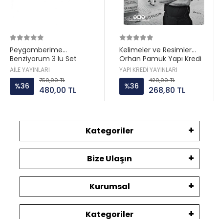
Peygamberime
Kelimeler ve Resimler
Benziyorum 3 lü Set
Orhan Pamuk Yapı Kredi
Hatice Kübra Tongar Aile
AİLE YAYINLARI
YAPI KREDİ YAYINLARI
Yayın
750,00 TL
420,00 TL
%36
%36
480,00 TL
268,80 TL
Kategoriler
Bize Ulaşın
Kurumsal
Kategoriler