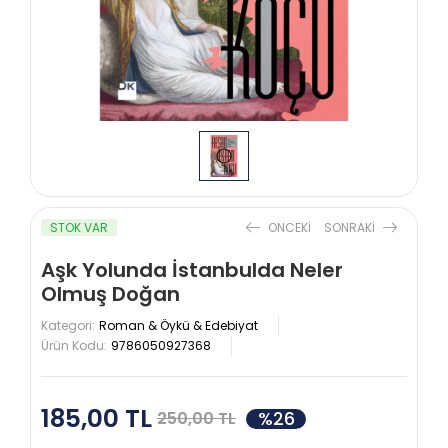
STOK VAR
ONCEKI
SONRAKI
Aşk Yolunda İstanbulda Neler
Olmuş Doğan
Kategori:
Roman & Öykü & Edebiyat
Ürün Kodu:
9786050927368
185,00 TL
%26
250,00 TL