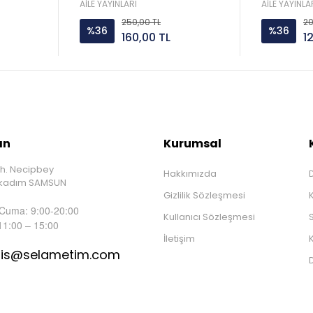
i Altunay
AİLE YAYINLARI
AİLE YAYINLA
250,00 TL
20
%36
%36
160,00 TL
1
ın
Kurumsal
h. Necipbey
Hakkımızda
D
İlkadım SAMSUN
Gizlilik Sözleşmesi
 Cuma: 9:00-20:00
Kullanıcı Sözleşmesi
S
11:00 – 15:00
İletişim
K
tis@selametim.com
D