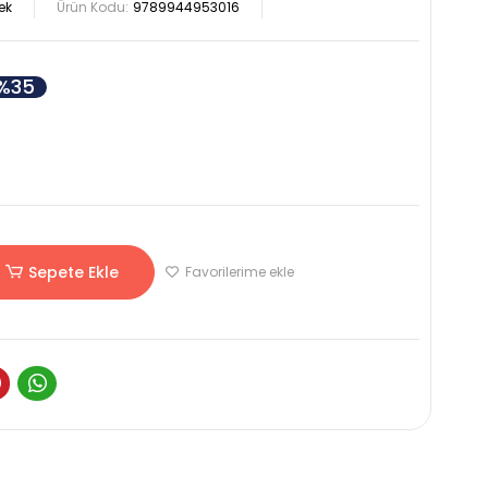
bek
Ürün Kodu:
9789944953016
%35
Sepete Ekle
Favorilerime ekle