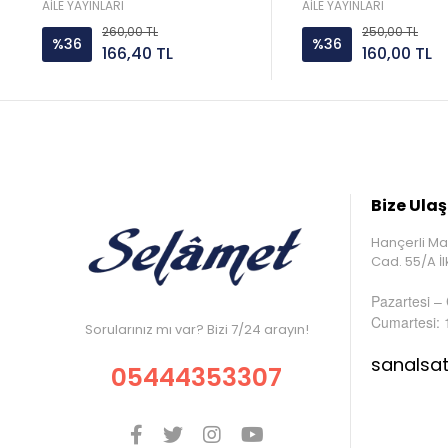
Aile yayın
Yetiştirmek Abdülbak
AİLE YAYINLARI
AİLE YAYINLARI
Aile yayın
260,00 TL
250,00 TL
%36
%36
166,40 TL
160,00 TL
Bize Ulaş
Hançerli Ma
Cad. 55/A 
Pazartesi –
Cumartesi: 
Sorularınız mı var? Bizi 7/24 arayın!
sanalsa
05444353307