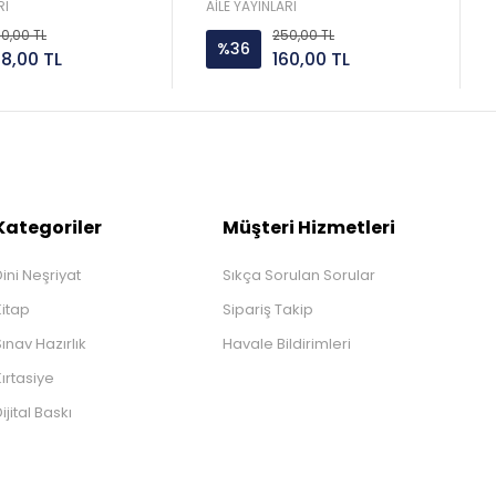
yayın
RI
AİLE YAYINLARI
0,00 TL
250,00 TL
%36
28,00 TL
160,00 TL
Kategoriler
Müşteri Hizmetleri
ini Neşriyat
Sıkça Sorulan Sorular
Kitap
Sipariş Takip
ınav Hazırlık
Havale Bildirimleri
ırtasiye
ijital Baskı