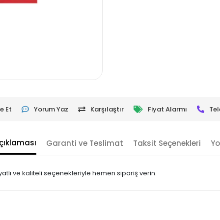
e Et
Yorum Yaz
Karşılaştır
Fiyat Alarmı
Tel
çıklaması
Garanti ve Teslimat
Taksit Seçenekleri
Yo
lı ve kaliteli seçenekleriyle hemen sipariş verin.