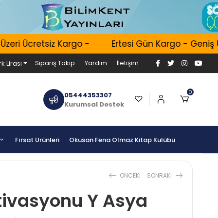
ri Ücretsiz Kargo -
Ertesi Gün Kargo - Geniş Ürü
Sipariş Takip
Yardım
İletişim
k Lirası
0
05444353307
Kurumsal Destek
Fırsat Ürünleri
Okusan Fena Olmaz Kitap Kulübü
ONCEKI
SONRAKI
ivasyonu Y Asya