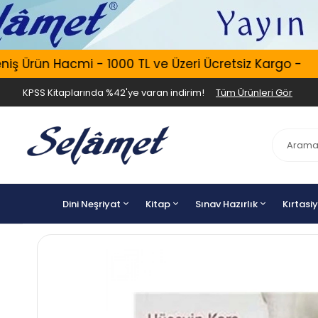
 Ürün Hacmi - 1000 TL ve Üzeri Ücretsiz Kargo -
KPSS Kitaplarında %42'ye varan indirim!
Tüm Ürünleri Gör
Dini Neşriyat
Kitap
Sınav Hazırlık
Kırtasi