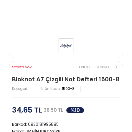
Stokta yok
ONCEKI
SONRAKI
Bloknot A7 Çizgili Not Defteri 1500-8
Kategori:
Ürün Kodu:
1500-8
34,65 TL
%10
38,50 TL
Barkod:
6930181995885
Marka:
ŞAHİN KIRTASİYE